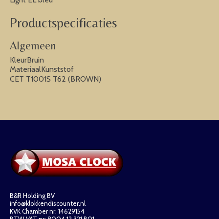
Productspecificaties
Algemeen
KleurBruin
MateriaalKunststof
CET T1001S T62 (BROWN)
B&R Holding BV
info@klokkendiscounter.nl
KVK Chamber nr: 14629154
BTW VAT nr: 8004.12.321.B01