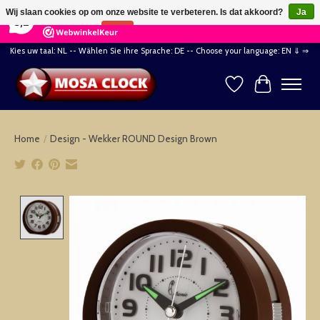
×
164
Reviews
Wij slaan cookies op om onze website te verbeteren. Is dat akkoord?
Ja
8,2
Nee
Meer over cookies »
Kies uw taal: NL -- Wählen Sie ihre Sprache: DE -- Choose your language: EN ⇓ ⇒
Verlanglijst
Winkelwag
Home
/
Design - Wekker ROUND Design Brown
Product image slideshow Items