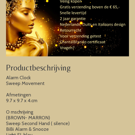
Productbeschrijving
Alarm Clock
Sweep Movement
Afmetingen
9.7 x 9.7 x 4.cm
O mschrijving
(BROWN- MARRON)
Sweep Second Hand ( silence)
BiBi Alarm & Snooze
Light EL bleu