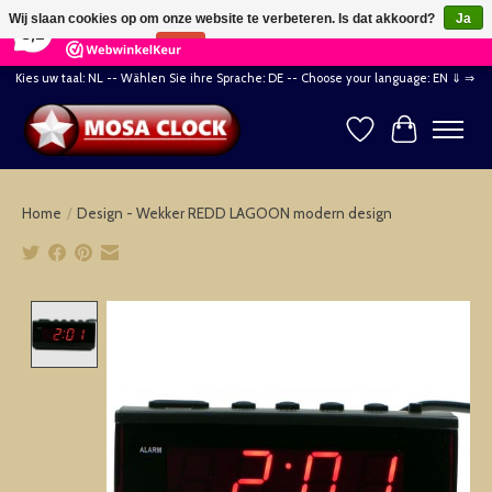
×
164
Reviews
Wij slaan cookies op om onze website te verbeteren. Is dat akkoord?
Ja
8,2
Nee
Meer over cookies »
Kies uw taal: NL -- Wählen Sie ihre Sprache: DE -- Choose your language: EN ⇓ ⇒
Verlanglijst
Winkelwag
Home
/
Design - Wekker REDD LAGOON modern design
Product image slideshow Items