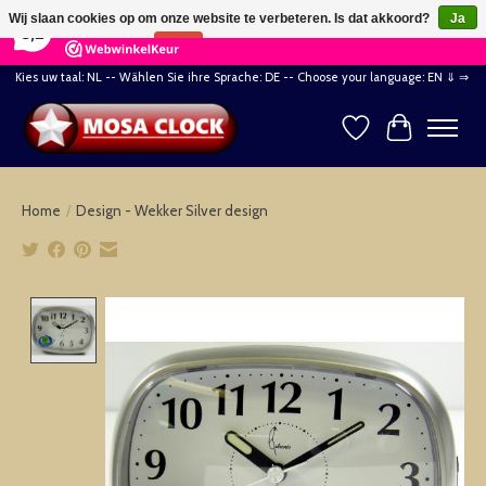
×
164
Reviews
Wij slaan cookies op om onze website te verbeteren. Is dat akkoord?
Ja
8,2
Nee
Meer over cookies »
Kies uw taal: NL -- Wählen Sie ihre Sprache: DE -- Choose your language: EN ⇓ ⇒
Verlanglijst
Winkelwag
Home
/
Design - Wekker Silver design
Product image slideshow Items