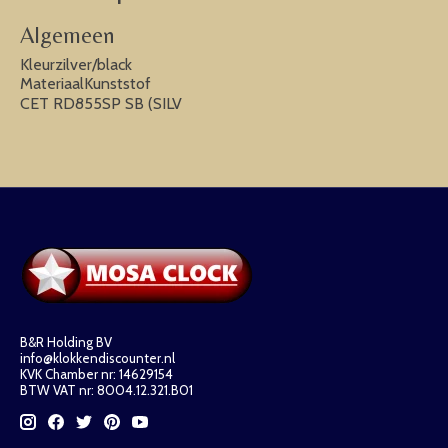
Algemeen
Kleurzilver/black
MateriaalKunststof
CET RD855SP SB (SILV
B&R Holding BV
info@klokkendiscounter.nl
KVK Chamber nr: 14629154
BTW VAT nr: 8004.12.321.B01