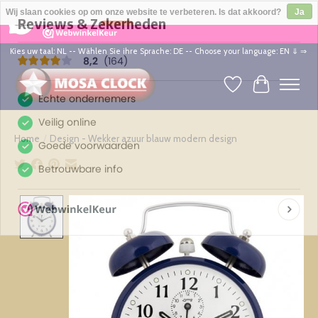
×
164
Reviews
Wij slaan cookies op om onze website te verbeteren. Is dat akkoord?
Ja
8,2
Nee
Meer over cookies »
Kies uw taal: NL -- Wählen Sie ihre Sprache: DE -- Choose your language: EN ⇓ ⇒
Verlanglijst
Winkelwag
Home
/
Design - Wekker azuur blauw modern design
Product image slideshow Items