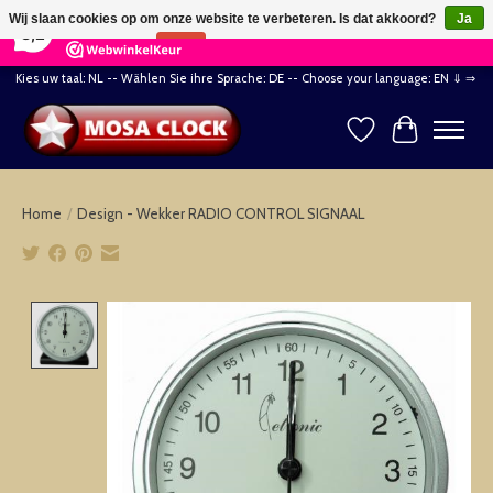
×
164
Reviews
Wij slaan cookies op om onze website te verbeteren. Is dat akkoord?
Ja
8,2
Nee
Meer over cookies »
Kies uw taal: NL -- Wählen Sie ihre Sprache: DE -- Choose your language: EN ⇓ ⇒
Verlanglijst
Winkelwag
Home
/
Design - Wekker RADIO CONTROL SIGNAAL
Product image slideshow Items