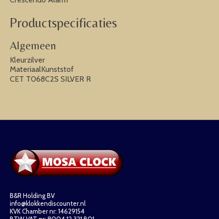
Productspecificaties
Algemeen
Kleurzilver
MateriaalKunststof
CET T068C2S SILVER R
B&R Holding BV
info@klokkendiscounter.nl
KVK Chamber nr: 14629154
BTW VAT nr: 8004.12.321.B01