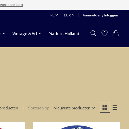
over cookies »
NL
EUR
Aanmelden / Inloggen
n
Vintage & Art
Made in Holland
producten
Sorteren op
Nieuwste producten