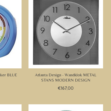
kker BLUE
Atlanta Design - Wandklok METAL
STANS MODERN DESIGN
€167,00