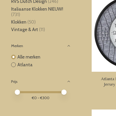
RVS Dutch Design
(246)
Italiaanse Klokken NIEUW!
(731)
Klokken
(50)
Vintage & Art
(11)
Merken
Alle merken
Atlanta
Atlanta
Prijs
Jersey
Minimale prijswaarde
Price maximum value
€
0
- €
300