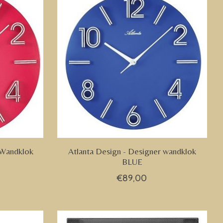
 Wandklok
Atlanta Design - Designer wandklok
BLUE
€89,00