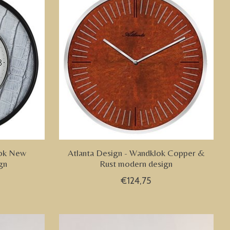
lok New
Atlanta Design - Wandklok Copper &
gn
Rust modern design
€124,75