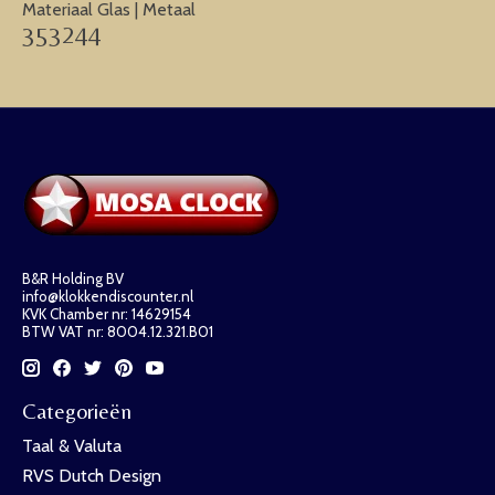
Materiaal Glas | Metaal
353244
B&R Holding BV
info@klokkendiscounter.nl
KVK Chamber nr: 14629154
BTW VAT nr: 8004.12.321.B01
Categorieën
Taal & Valuta
RVS Dutch Design