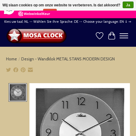
×
164
Reviews
Wij slaan cookies op om onze website te verbeteren. Is dat akkoord?
Ja
8,2
Nee
Meer over cookies »
Kies uw taal: NL -- Wählen Sie ihre Sprache: DE -- Choose your language: EN ⇓ ⇒
Verlanglijst
Winkelwag
Home
/
Design - Wandklok METAL STANS MODERN DESIGN
Product image slideshow Items