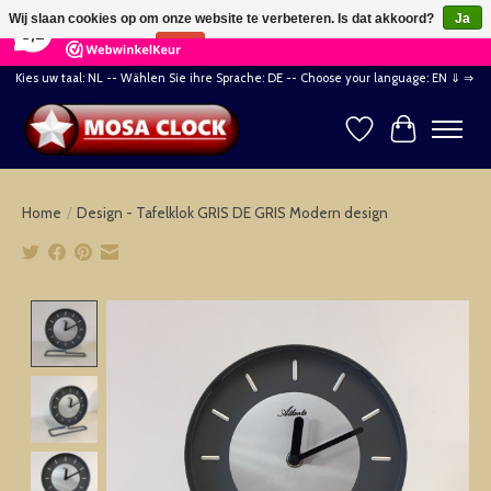
×
164
Reviews
Wij slaan cookies op om onze website te verbeteren. Is dat akkoord?
Ja
8,2
Nee
Meer over cookies »
Kies uw taal: NL -- Wählen Sie ihre Sprache: DE -- Choose your language: EN ⇓ ⇒
Verlanglijst
Winkelwag
Home
/
Design - Tafelklok GRIS DE GRIS Modern design
Product image slideshow Items