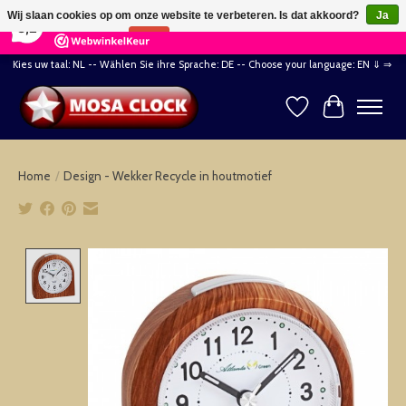
×
164
Reviews
Wij slaan cookies op om onze website te verbeteren. Is dat akkoord?
Ja
8,2
Nee
Meer over cookies »
Kies uw taal: NL -- Wählen Sie ihre Sprache: DE -- Choose your language: EN ⇓ ⇒
Verlanglijst
Winkelwag
Home
/
Design - Wekker Recycle in houtmotief
Product image slideshow Items