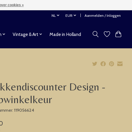
over cookies »
NL
EUR
Aanmelden / Inloggen
n
Vintage & Art
Made in Holland
kkendiscounter Design -
bwinkelkeur
nummer: 119056624
0
w