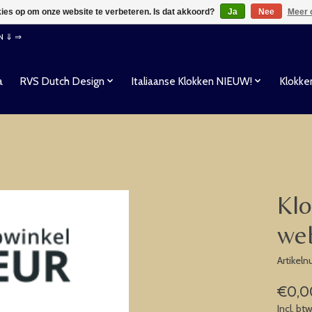
kies op om onze website te verbeteren. Is dat akkoord?
Ja
Nee
Meer 
EN ⇓ ⇒
a
RVS Dutch Design
Italiaanse Klokken NIEUW!
Klokke
Klo
we
Artikel
€0,0
Incl. bt