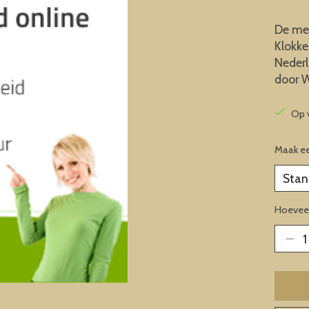
De me
Klokke
Nederl
door W
Op 
Maak e
Hoeveel