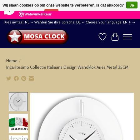
×
164
Reviews
Wij slaan cookies op om onze website te verbeteren. Is dat akkoord?
Ja
8,2
Nee
Meer over cookies »
Kies uw taal: NL -- Wählen Sie ihre Sprache: DE -- Choose your language: EN ⇓ ⇒
Verlanglijst
Winkelwag
Home
/
Incantesimo Collectie Italiaans Design Wandklok Aries Metal 35CM
Product image slideshow Items