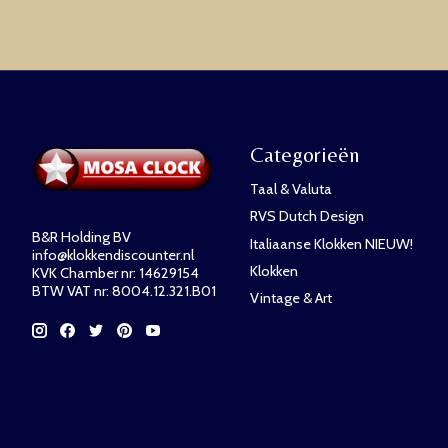
Categorieën
Taal & Valuta
RVS Dutch Design
B&R Holding BV
Italiaanse Klokken NIEUW!
info@klokkendiscounter.nl
Klokken
KVK Chamber nr: 14629154
BTW VAT nr: 8004.12.321.B01
Vintage & Art