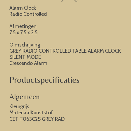
Alarm Clock
Radio Controlled
Afmetingen
7.5 x 7.5 x 3.5
O mschrijving
GREY RADIO CONTROLLED TABLE ALARM CLOCK
SILENT MODE
Crescendo Alarm
Productspecificaties
Algemeen
Kleurgrijs
MateriaalKunststof
CET T063C2S GREY RAD