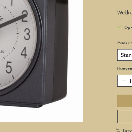
Wekkk
Op 
Maak e
Hoeveel
Toev