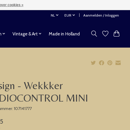
over cookies »
NL
EUR
Aanmelden / Inloggen
n
Vintage & Art
Made in Holland
sign - Wekkker
DIOCONTROL MINI
nummer: 107141777
75
w