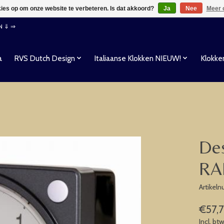
kies op om onze website te verbeteren. Is dat akkoord?
Ja
Nee
Meer 
EN ⇓ ⇒
a
RVS Dutch Design
Italiaanse Klokken NIEUW!
Klokke
De
RA
Artikel
€57,
Incl. bt