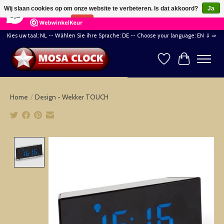
×
164
Reviews
Wij slaan cookies op om onze website te verbeteren. Is dat akkoord?
Ja
8,2
Nee
Meer over cookies »
Kies uw taal: NL -- Wählen Sie ihre Sprache: DE -- Choose your language: EN ⇓ ⇒
Verlanglijst
Winkelwag
Home
/
Design - Wekker TOUCH
Product image slideshow Items