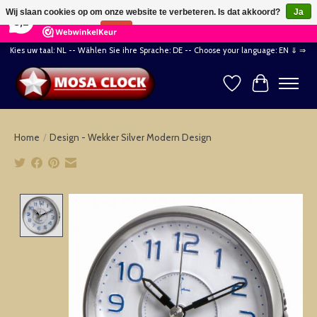
×
164
Reviews
Wij slaan cookies op om onze website te verbeteren. Is dat akkoord?
Ja
8,2
Nee
Meer over cookies »
Kies uw taal: NL -- Wählen Sie ihre Sprache: DE -- Choose your language: EN ⇓ ⇒
Verlanglijst
Winkelwag
Home
/
Design - Wekker Silver Modern Design
Product image slideshow Items