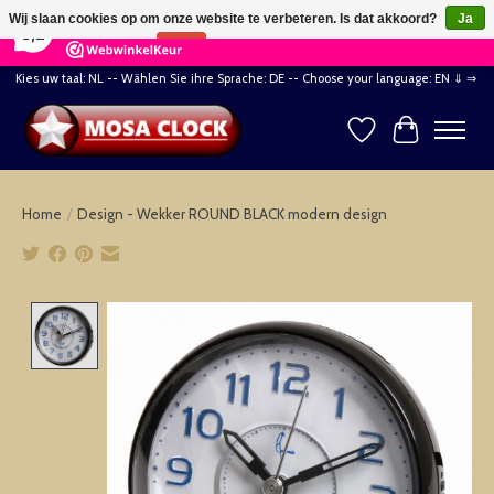
×
164
Reviews
Wij slaan cookies op om onze website te verbeteren. Is dat akkoord?
Ja
8,2
Nee
Meer over cookies »
Kies uw taal: NL -- Wählen Sie ihre Sprache: DE -- Choose your language: EN ⇓ ⇒
Verlanglijst
Winkelwag
Home
/
Design - Wekker ROUND BLACK modern design
Product image slideshow Items