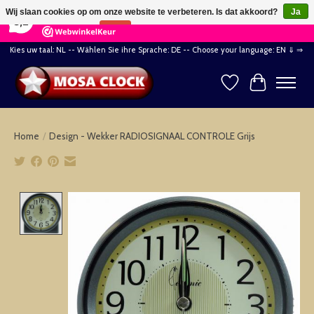
×
164
Reviews
Wij slaan cookies op om onze website te verbeteren. Is dat akkoord?
Ja
8,2
Nee
Meer over cookies »
Kies uw taal: NL -- Wählen Sie ihre Sprache: DE -- Choose your language: EN ⇓ ⇒
Verlanglijst
Winkelwag
Home
/
Design - Wekker RADIOSIGNAAL CONTROLE Grijs
Product image slideshow Items