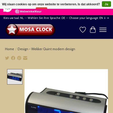
×
164
Reviews
Wij slaan cookies op om onze website te verbeteren. Is dat akkoord?
Ja
8,2
Nee
Meer over cookies »
Kies uw taal: NL -- Wählen Sie ihre Sprache: DE -- Choose your language: EN ⇓ ⇒
Verlanglijst
Winkelwag
Home
/
Design - Wekker Quint modern design
Product image slideshow Items