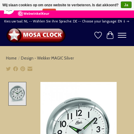
×
164
Reviews
Wij slaan cookies op om onze website te verbeteren. Is dat akkoord?
Ja
8,2
Nee
Meer over cookies »
Kies uw taal: NL -- Wählen Sie ihre Sprache: DE -- Choose your language: EN ⇓ ⇒
Verlanglijst
Winkelwag
Home
/
Design - Wekker MAGIC Silver
Product image slideshow Items