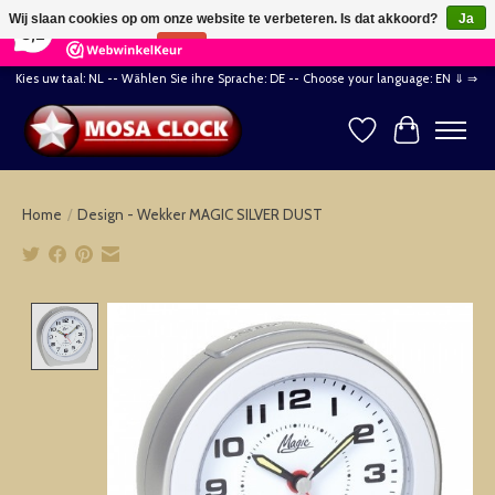
×
164
Reviews
Wij slaan cookies op om onze website te verbeteren. Is dat akkoord?
Ja
8,2
Nee
Meer over cookies »
Kies uw taal: NL -- Wählen Sie ihre Sprache: DE -- Choose your language: EN ⇓ ⇒
Verlanglijst
Winkelwag
Home
/
Design - Wekker MAGIC SILVER DUST
Product image slideshow Items