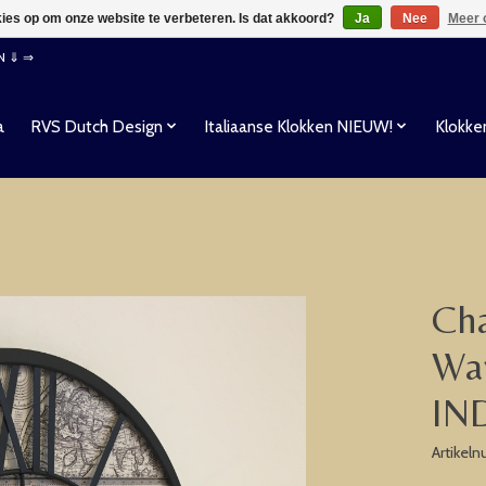
kies op om onze website te verbeteren. Is dat akkoord?
Ja
Nee
Meer 
EN ⇓ ⇒
a
RVS Dutch Design
Italiaanse Klokken NIEUW!
Klokke
Cha
Wa
IN
Artikel