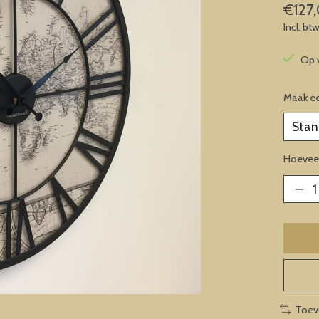
€127
Incl. bt
Op 
Maak e
Hoeveel
Toev