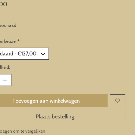
,00
w
voorraad
en keuze:
*
heid:
Toevoegen aan winkelwagen
Plaats bestelling
oegen om te vergelijken