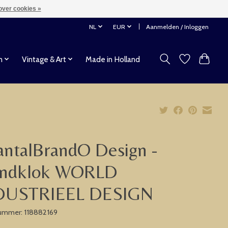
over cookies »
NL
EUR
Aanmelden / Inloggen
n
Vintage & Art
Made in Holland
ntalBrandO Design -
ndklok WORLD
DUSTRIEEL DESIGN
nummer: 118882169