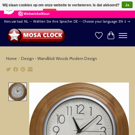
×
164
Reviews
Wij slaan cookies op om onze website te verbeteren. Is dat akkoord?
Ja
8,2
Nee
Meer over cookies »
Kies uw taal: NL -- Wählen Sie ihre Sprache: DE -- Choose your language: EN ⇓ ⇒
Verlanglijst
Winkelwag
Home
/
Design - Wandklok Woods Modern Design
Product image slideshow Items