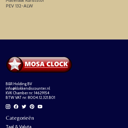
Materiaal Kunststof
PEV 132-ALW
B&R Holding BV
info@klokkendiscounter.nl
KVK Chamber nr: 14629154
BTW VAT nr: 8004.12.321.B01
Categorieën
Taal & Valuta