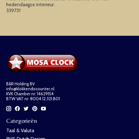
hedendaagse interieur.
339731
B&R Holding BV
info@klokkendiscounter.nl
KVK Chamber nr: 14629154
BTW VAT nr: 8004.12.321.B01
Categorieën
Taal & Valuta
RVS Dutch Design