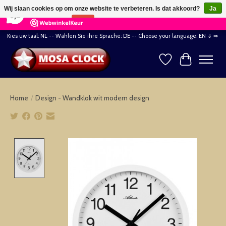
×
164
Reviews
Wij slaan cookies op om onze website te verbeteren. Is dat akkoord?
Ja
8,2
Nee
Meer over cookies »
Kies uw taal: NL -- Wählen Sie ihre Sprache: DE -- Choose your language: EN ⇓ ⇒
Verlanglijst
Winkelwag
Home
/
Design - Wandklok wit modern design
Product image slideshow Items