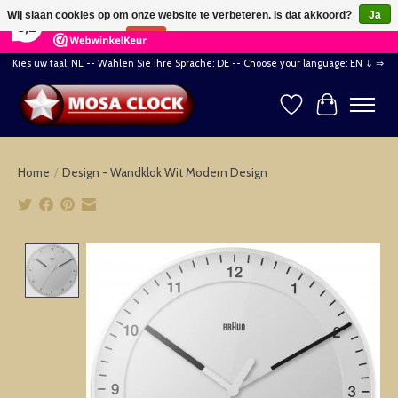
×
164
Reviews
Wij slaan cookies op om onze website te verbeteren. Is dat akkoord?
Ja
8,2
Nee
Meer over cookies »
Kies uw taal: NL -- Wählen Sie ihre Sprache: DE -- Choose your language: EN ⇓ ⇒
Verlanglijst
Winkelwag
Home
/
Design - Wandklok Wit Modern Design
Product image slideshow Items