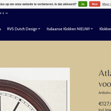
kies op om onze website te verbeteren. Is dat akkoord?
Ja
Nee
Meer 
EN ⇓ ⇒
a
RVS Dutch Design
Italiaanse Klokken NIEUW!
Klokke
Atl
voo
Artikel
€127
Incl. bt