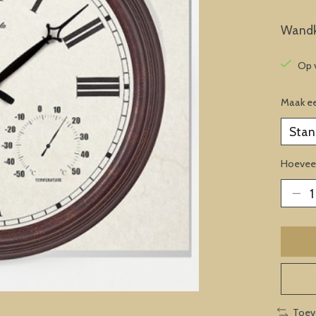
Wandk
Op 
Maak e
Hoeveel
Toev