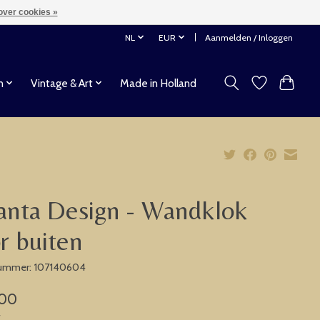
over cookies »
NL
EUR
Aanmelden / Inloggen
n
Vintage & Art
Made in Holland
anta Design - Wandklok
r buiten
nummer: 107140604
,00
w