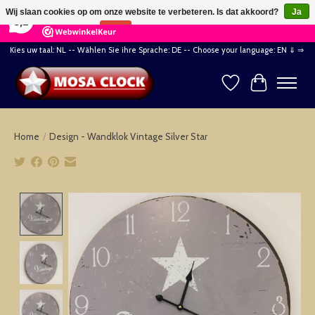
×
164
Reviews
Wij slaan cookies op om onze website te verbeteren. Is dat akkoord?
Ja
8,2
Nee
Meer over cookies »
Kies uw taal: NL -- Wählen Sie ihre Sprache: DE -- Choose your language: EN ⇓ ⇒
Verlanglijst
Winkelwag
Home
/
Design - Wandklok Vintage Silver Star
Product image slideshow Items