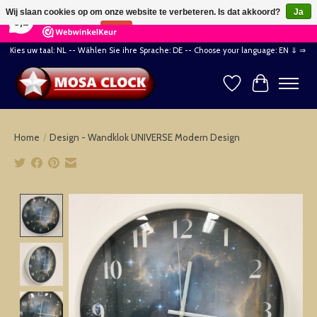
×
164
Reviews
Wij slaan cookies op om onze website te verbeteren. Is dat akkoord?
Ja
8,2
Nee
Meer over cookies »
Kies uw taal: NL -- Wählen Sie ihre Sprache: DE -- Choose your language: EN ⇓ ⇒
Verlanglijst
Winkelwag
Home
/
Design - Wandklok UNIVERSE Modern Design
Product image slideshow Items