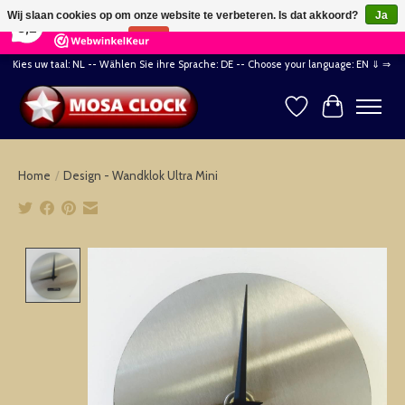
×
164
Reviews
Wij slaan cookies op om onze website te verbeteren. Is dat akkoord?
Ja
8,2
Nee
Meer over cookies »
Kies uw taal: NL -- Wählen Sie ihre Sprache: DE -- Choose your language: EN ⇓ ⇒
Verlanglijst
Winkelwag
Home
/
Design - Wandklok Ultra Mini
Product image slideshow Items