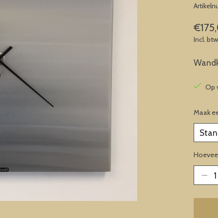
Artikel
€175
Incl. bt
Wandk
Op 
Maak e
Hoeveel