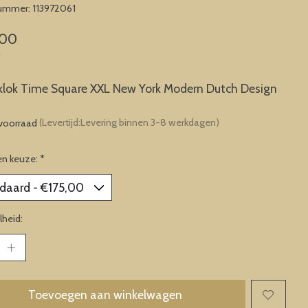
nummer: 113972061
,00
w
lok Time Square XXL New York Modern Dutch Design
voorraad
(Levertijd:Levering binnen 3-8 werkdagen)
en keuze:
*
heid:
Toevoegen aan winkelwagen