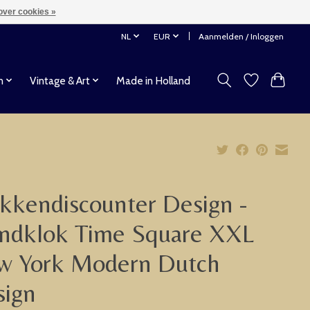
over cookies »
NL
EUR
Aanmelden / Inloggen
n
Vintage & Art
Made in Holland
kkendiscounter Design -
ndklok Time Square XXL
w York Modern Dutch
sign