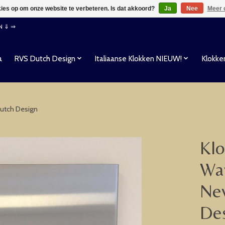
kies op om onze website te verbeteren. Is dat akkoord?
Ja
Nee
Meer 
EN ⇓ ⇒
a
RVS Dutch Design
Italiaanse Klokken NIEUW!
Klokke
utch Design
Klo
Wa
Ne
De