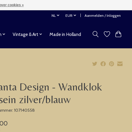
over cookies »
NL
EUR
Aanmelden / Inloggen
n
Vintage & Art
Made in Holland
anta Design - Wandklok
dsein zilver/blauw
nummer: 107140558
,00
w