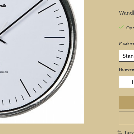
Wandkl
Op 
Maak e
Hoeveel
Toev