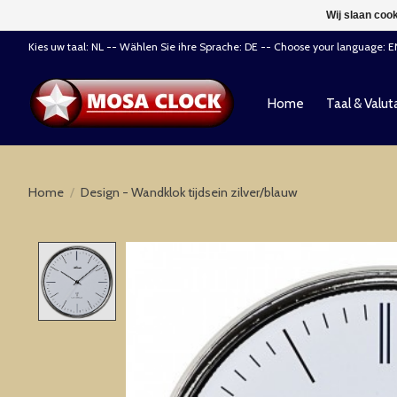
Wij slaan coo
Kies uw taal: NL -- Wählen Sie ihre Sprache: DE -- Choose your language: 
Home
Taal & Valut
Home
/
Design - Wandklok tijdsein zilver/blauw
Product image slideshow Items