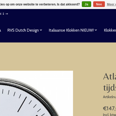
kies op om onze website te verbeteren. Is dat akkoord?
Ja
Nee
Meer 
EN ⇓ ⇒
a
RVS Dutch Design
Italiaanse Klokken NIEUW!
Klokke
Atl
tij
Artikel
€147
Incl. bt