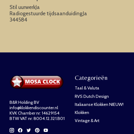
Stil uurwerkJa
Radiogestuurde tijdsaanduidingJa
344584
Categorieën
Taal & Valuta
RVS Dutch Design
B&R Holding BV
Italiaanse Klokken NIEUW!
info@klokkendiscounter.nl
Klokken
KVK Chamber nr: 14629154
BTW VAT nr: 8004.12.321.B01
Vintage & Art