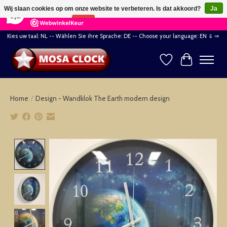
×
164
Reviews
Wij slaan cookies op om onze website te verbeteren. Is dat akkoord?
Ja
8,2
Nee
Meer over cookies »
Kies uw taal: NL -- Wählen Sie ihre Sprache: DE -- Choose your language: EN ⇓ ⇒
Verlanglijst
Winkelwag
Home
/
Design - Wandklok The Earth modern design
Product image slideshow Items