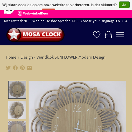
×
164
Reviews
Wij slaan cookies op om onze website te verbeteren. Is dat akkoord?
Ja
8,2
Nee
Meer over cookies »
Kies uw taal: NL -- Wählen Sie ihre Sprache: DE -- Choose your language: EN ⇓ ⇒
Verlanglijst
Winkelwag
Home
/
Design - Wandklok SUNFLOWER Modern Design
Product image slideshow Items