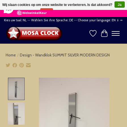
×
164
Reviews
Wij slaan cookies op om onze website te verbeteren. Is dat akkoord?
Ja
8,2
Nee
Meer over cookies »
Kies uw taal: NL -- Wählen Sie ihre Sprache: DE -- Choose your language: EN ⇓ ⇒
Verlanglijst
Winkelwag
Home
/
Design - Wandklok SUMMIT SILVER MODERN DESIGN
Product image slideshow Items