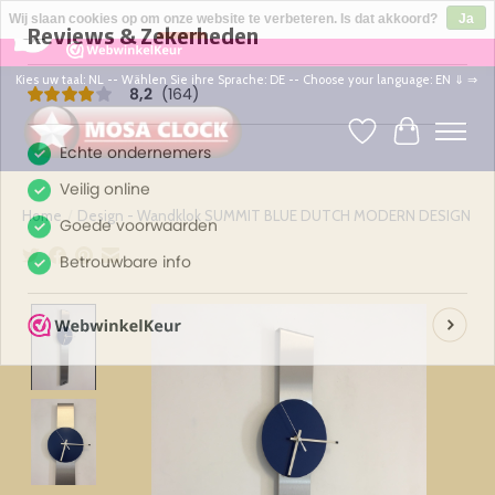
×
164
Reviews
Wij slaan cookies op om onze website te verbeteren. Is dat akkoord?
Ja
8,2
Nee
Meer over cookies »
Kies uw taal: NL -- Wählen Sie ihre Sprache: DE -- Choose your language: EN ⇓ ⇒
Verlanglijst
Winkelwag
Home
/
Design - Wandklok SUMMIT BLUE DUTCH MODERN DESIGN
Product image slideshow Items