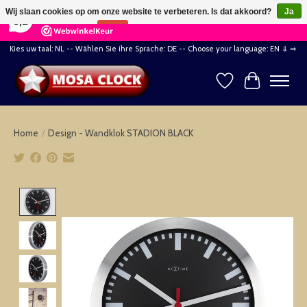
×
164
Reviews
Wij slaan cookies op om onze website te verbeteren. Is dat akkoord?
Ja
8,2
Nee
Meer over cookies »
Kies uw taal: NL -- Wählen Sie ihre Sprache: DE -- Choose your language: EN ⇓ ⇒
Verlanglijst
Winkelwag
Home
/
Design - Wandklok STADION BLACK
Product image slideshow Items