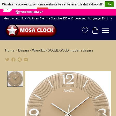
×
164
Reviews
Wij slaan cookies op om onze website te verbeteren. Is dat akkoord?
Ja
8,2
Nee
Meer over cookies »
Kies uw taal: NL -- Wählen Sie ihre Sprache: DE -- Choose your language: EN ⇓ ⇒
Verlanglijst
Winkelwag
Home
/
Design - Wandklok SOLEIL GOLD modern design
Product image slideshow Items