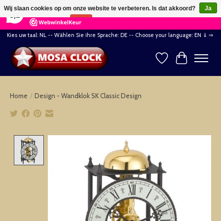
×
164
Reviews
Wij slaan cookies op om onze website te verbeteren. Is dat akkoord?
Ja
8,2
Nee
Meer over cookies »
Kies uw taal: NL -- Wählen Sie ihre Sprache: DE -- Choose your language: EN ⇓ ⇒
Verlanglijst
Winkelwag
Home
/
Design - Wandklok SK Classic Design
Product image slideshow Items