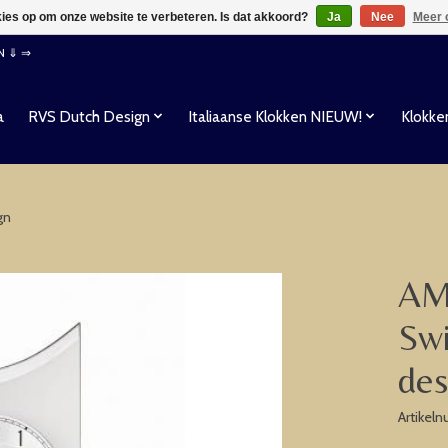
kies op om onze website te verbeteren. Is dat akkoord?
Ja
Nee
Meer 
EN ⇓ ⇒
a
RVS Dutch Design
Italiaanse Klokken NIEUW!
Klokke
gn
AMS
Swi
des
Artikel