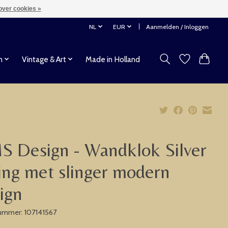
over cookies »
NL
EUR
Aanmelden / Inloggen
n
Vintage & Art
Made in Holland
 Design - Wandklok Silver
ng met slinger modern
ign
nummer: 107141567