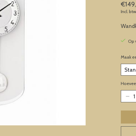
€149
Incl. bt
Wandkl
Op 
Maak e
Hoeveel