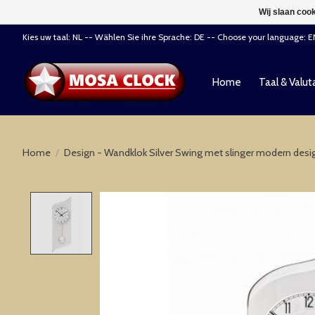
Wij slaan coo
Kies uw taal: NL -- Wählen Sie ihre Sprache: DE -- Choose your language: 
Home
Taal & Valut
Home
/
Design - Wandklok Silver Swing met slinger modern desi
Product image slideshow Items