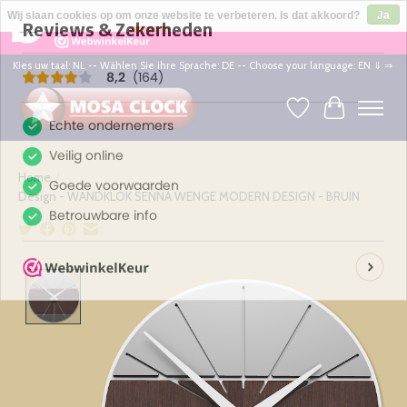
×
164
Reviews
Wij slaan cookies op om onze website te verbeteren. Is dat akkoord?
Ja
8,2
Nee
Meer over cookies »
Kies uw taal: NL -- Wählen Sie ihre Sprache: DE -- Choose your language: EN ⇓ ⇒
Verlanglijst
Winkelwag
Home
/
Design - WANDKLOK SENNA WENGE MODERN DESIGN - BRUIN
Product image slideshow Items