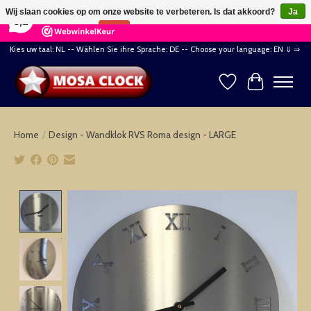
×
164
Reviews
Wij slaan cookies op om onze website te verbeteren. Is dat akkoord?
Ja
8,2
Nee
Meer over cookies »
Kies uw taal: NL -- Wählen Sie ihre Sprache: DE -- Choose your language: EN ⇓ ⇒
Verlanglijst
Winkelwag
Home
/
Design - Wandklok RVS Roma design - LARGE
Product image slideshow Items