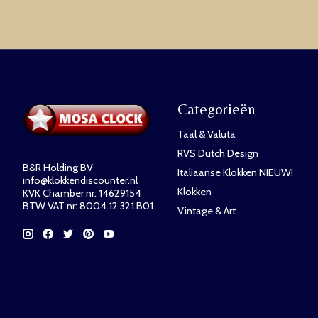
Categorieën
Taal & Valuta
RVS Dutch Design
B&R Holding BV
Italiaanse Klokken NIEUW!
info@klokkendiscounter.nl
Klokken
KVK Chamber nr: 14629154
BTW VAT nr: 8004.12.321.B01
Vintage & Art