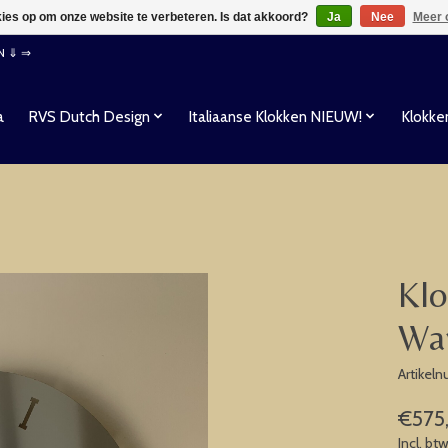
kies op om onze website te verbeteren. Is dat akkoord?
Ja
Nee
Meer 
EN ⇓ ⇒
a
RVS Dutch Design
Italiaanse Klokken NIEUW!
Klokke
Klo
Wa
Artikel
€575
Incl. bt