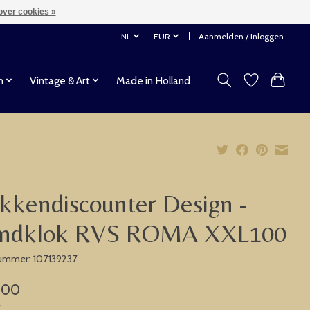
over cookies »
NL
EUR
Aanmelden / Inloggen
n
Vintage & Art
Made in Holland
kkendiscounter Design -
ndklok RVS ROMA XXL100
nummer: 107139237
,00
w