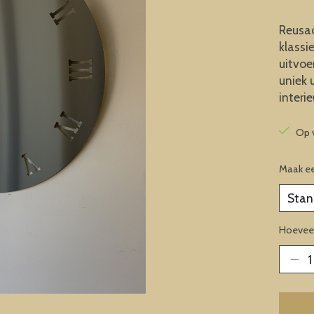
Reusac
klassi
uitvoe
uniek 
interie
Op 
Maak e
Hoeveel