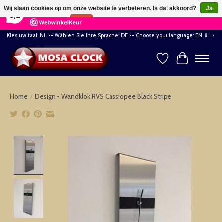
×
164
Reviews
Wij slaan cookies op om onze website te verbeteren. Is dat akkoord?
Ja
8,2
Nee
Meer over cookies »
Kies uw taal: NL -- Wählen Sie ihre Sprache: DE -- Choose your language: EN ⇓ ⇒
Verlanglijst
Winkelwag
Home
/
Design - Wandklok RVS Cassiopee Black Stripe
Product image slideshow Items