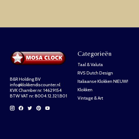
Categorieën
Taal & Valuta
RVS Dutch Design
B&R Holding BV
Italiaanse Klokken NIEUW!
info@klokkendiscounter.nl
Klokken
KVK Chamber nr: 14629154
BTW VAT nr: 8004.12.321.B01
Vintage & Art