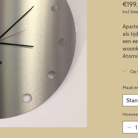
€199
Incl. bt
Aparte
als ti
een ee
woonka
Atomiu
Op 
Maak e
Hoeveel