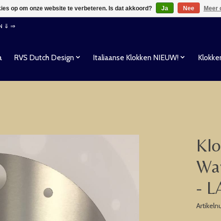
kies op om onze website te verbeteren. Is dat akkoord?
Ja
Nee
Meer 
EN ⇓ ⇒
a
RVS Dutch Design
Italiaanse Klokken NIEUW!
Klokke
Klo
Wa
- 
Artikel