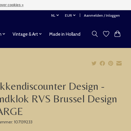
over cookies »
NL
EUR
Aanmelden / Inloggen
n
Vintage & Art
Made in Holland
kkendiscounter Design -
ndklok RVS Brussel Design
LARGE
nummer: 107139233