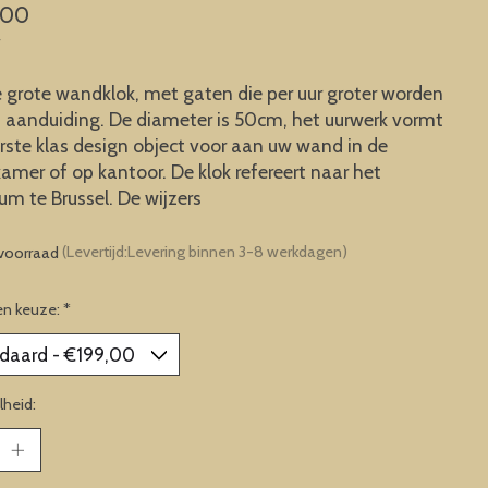
,00
w
 grote wandklok, met gaten die per uur groter worden
jd aanduiding. De diameter is 50cm, het uurwerk vormt
rste klas design object voor aan uw wand in de
mer of op kantoor. De klok refereert naar het
m te Brussel. De wijzers
voorraad
(Levertijd:Levering binnen 3-8 werkdagen)
en keuze:
*
heid: