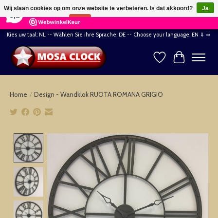
×
164
Reviews
Wij slaan cookies op om onze website te verbeteren. Is dat akkoord?
Ja
8,2
Nee
Meer over cookies »
Kies uw taal: NL -- Wählen Sie ihre Sprache: DE -- Choose your language: EN ⇓ ⇒
Verlanglijst
Winkelwag
Home
/
Design - Wandklok RUOTA ROMANA GRIGIO
Product image slideshow Items