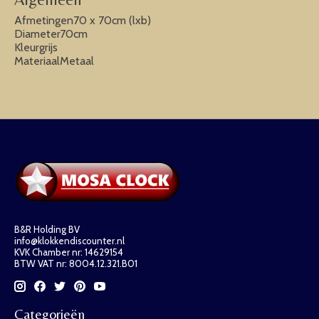
Afmetingen70 x 70cm (lxb)
Diameter70cm
Kleurgrijs
MateriaalMetaal
B&R Holding BV
info@klokkendiscounter.nl
KVK Chamber nr: 14629154
BTW VAT nr: 8004.12.321.B01
Categorieën