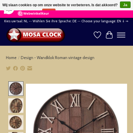
×
164
Reviews
Wij slaan cookies op om onze website te verbeteren. Is dat akkoord?
Ja
8,2
Nee
Meer over cookies »
Kies uw taal: NL -- Wählen Sie ihre Sprache: DE -- Choose your language: EN ⇓ ⇒
Verlanglijst
Winkelwag
Home
/
Design - Wandklok Roman vintage design
Product image slideshow Items