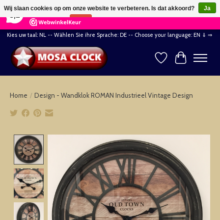
×
164
Reviews
Wij slaan cookies op om onze website te verbeteren. Is dat akkoord?
Ja
8,2
Nee
Meer over cookies »
Kies uw taal: NL -- Wählen Sie ihre Sprache: DE -- Choose your language: EN ⇓ ⇒
Verlanglijst
Winkelwag
Home
/
Design - Wandklok ROMAN Industrieel Vintage Design
Product image slideshow Items