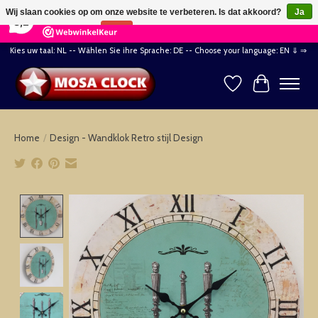
×
164
Reviews
Wij slaan cookies op om onze website te verbeteren. Is dat akkoord?
Ja
8,2
Nee
Meer over cookies »
Kies uw taal: NL -- Wählen Sie ihre Sprache: DE -- Choose your language: EN ⇓ ⇒
Verlanglijst
Winkelwag
Home
/
Design - Wandklok Retro stijl Design
Product image slideshow Items