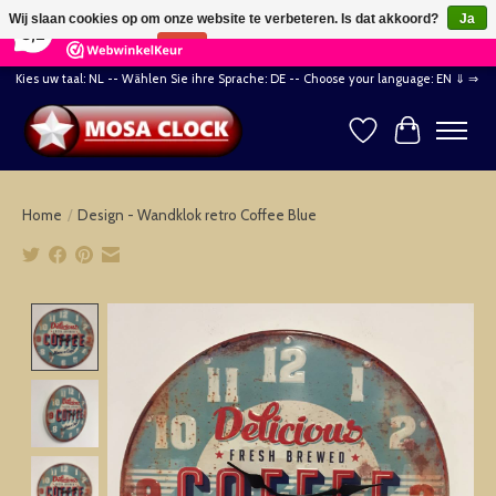
×
164
Reviews
Wij slaan cookies op om onze website te verbeteren. Is dat akkoord?
Ja
8,2
Nee
Meer over cookies »
Kies uw taal: NL -- Wählen Sie ihre Sprache: DE -- Choose your language: EN ⇓ ⇒
Verlanglijst
Winkelwag
Home
/
Design - Wandklok retro Coffee Blue
Product image slideshow Items