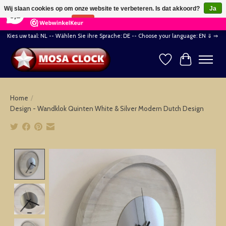
×
164
Reviews
Wij slaan cookies op om onze website te verbeteren. Is dat akkoord?
Ja
8,2
Nee
Meer over cookies »
Kies uw taal: NL -- Wählen Sie ihre Sprache: DE -- Choose your language: EN ⇓ ⇒
Verlanglijst
Winkelwag
Home
/
Design - Wandklok Quinten White & Silver Modern Dutch Design
Product image slideshow Items