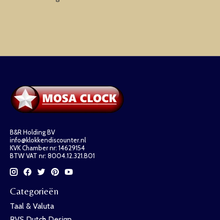
B&R Holding BV
info@klokkendiscounter.nl
KVK Chamber nr: 14629154
BTW VAT nr: 8004.12.321.B01
Categorieën
Taal & Valuta
RVS Dutch Design