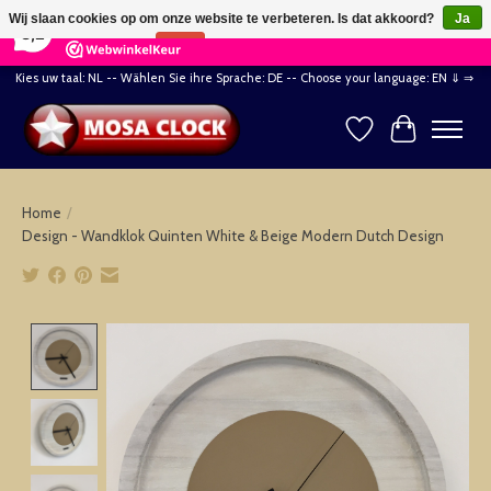
×
164
Reviews
Wij slaan cookies op om onze website te verbeteren. Is dat akkoord?
Ja
8,2
Nee
Meer over cookies »
Kies uw taal: NL -- Wählen Sie ihre Sprache: DE -- Choose your language: EN ⇓ ⇒
Verlanglijst
Winkelwag
Home
/
Design - Wandklok Quinten White & Beige Modern Dutch Design
Product image slideshow Items