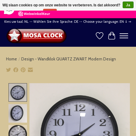
×
164
Reviews
Wij slaan cookies op om onze website te verbeteren. Is dat akkoord?
Ja
8,2
Nee
Meer over cookies »
Kies uw taal: NL -- Wählen Sie ihre Sprache: DE -- Choose your language: EN ⇓ ⇒
Verlanglijst
Winkelwag
Home
/
Design - Wandklok QUARTZ ZWART Modern Design
Product image slideshow Items